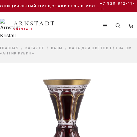
+7 929 912-11-
ОФИЦИАЛЬНЫЙ ПРЕДСТАВИТЕЛЬ В РОССИИ
ПОИСК ПО КАТАЛОГУ
11
ARNSTADT
KRISTALL
Antike
Sunrose Gold
Sunrose
Palais Gold
ГЛАВНАЯ
/
КАТАЛОГ
/
ВАЗЫ
/
ВАЗА ДЛЯ ЦВЕТОВ Н/Н 34 СМ.
«АНТИК РУБИН»