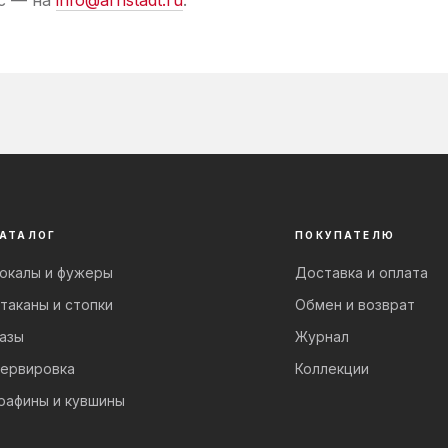
с — на
info@arnstadt.ru
.
АТАЛОГ
ПОКУПАТЕЛЮ
окалы и фужеры
Доставка и оплата
таканы и стопки
Обмен и возврат
азы
Журнал
ервировка
Коллекции
рафины и кувшины