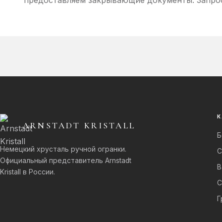
предоставляем закрывающие документы. Запро
К
ARNSTADT KRISTALL
Б
Немецкий хрусталь ручной огранки.
С
Официальный представитель Arnstadt
В
Kristall в России.
С
Г