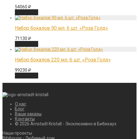
54060
₽
В корзину
Набор бокалов 90 мл. 6 шт. «Роза Голд»
71130
₽
В корзину
Набор бокалов 220 мл. 6 шт. «Роза Голд»
99230
₽
В корзину
О нас
Блог
Ваши заказы
Контакты
© 2026 Arnstadt Kristall - Эксклюзивно в Бибихауз
Наши проекты:
Bibihouse - Любимый дом