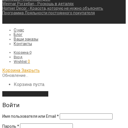
Weimar Porzellan - Роскошь в деталях
Homier Decor - Красота, которую не нужно объяснять
Программа Лояльности постоянного покупателя
О нас
Блог
Ваши заказы
Контакты
Корзина
0
Вход
0
Wishlist
Корзина
Закрыть
Обновление…
Корзина пуста.
Продолжить покупки
Войти
Обязательно
Имя пользователя или Email
*
Обязательно
Пароль
*